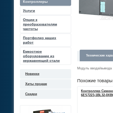
Контроллеры
Услуги
Опции к
преобразователям
частоты
Портфолио наших
работ
Емкостное
Технические хара
оборудование из
нержавеющей стали
Модуль ввода/вывода 
Новинки
Похожие товары
Хиты продаж
Контроллер Сименс
Скидки
6ES7223-1BL32-0XB