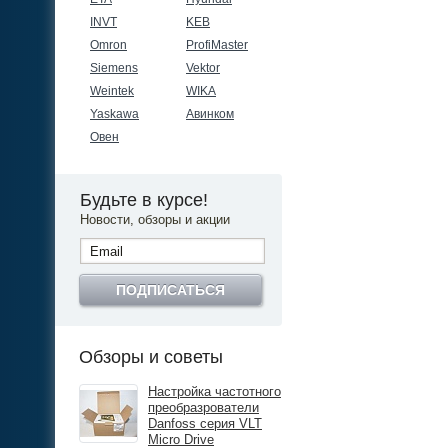
INVT
KEB
Omron
ProfiMaster
Siemens
Vektor
Weintek
WIKA
Yaskawa
Авинком
Овен
Будьте в курсе!
Новости, обзоры и акции
ПОДПИСАТЬСЯ
Обзоры и советы
Настройка частотного
преобразрователи
Danfoss серия VLT
Micro Drive