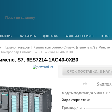
ОБЗОРЫ
КАК КУПИТЬ
ДОСТАВКА
ГАРАНТИЯ И СЕРВИС
О НАС
|
Каталог товаров
|
Купить контроллер Сименс (siemens s7) в Минске 
Контроллер Сименс, S7, 6ES7214-1AG40-0XB0
именс, S7, 6ES7214-1AG40-0XB0
СРОК ПОСТАВКИ: В НАЛ
Сравнить 
(4)
Модуль ввода/вывода SIMATIC S7-1
Характеристики
Производитель