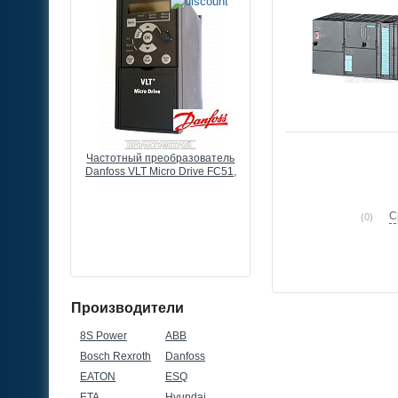
циометр к
Частотный преобразователь
Частотный преобразоват
частоты, 1
Danfoss VLT Micro Drive FC51,
Danfoss VLT Micro Drive F
 IP66
3кВт, 7,2А, 380В, 3ф
22кВт, 43А, 380В, 3ф
С
(0)
Производители
8S Power
ABB
Bosch Rexroth
Danfoss
EATON
ESQ
ETA
Hyundai