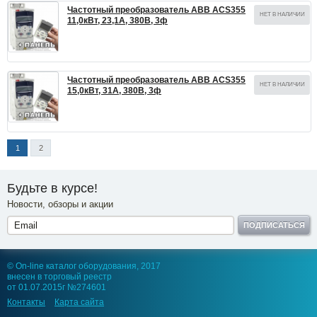
Частотный преобразователь ABB ACS355
НЕТ В НАЛИЧИИ
11,0кВт, 23,1А, 380В, 3ф
Частотный преобразователь ABB ACS355
НЕТ В НАЛИЧИИ
15,0кВт, 31А, 380В, 3ф
1
2
Будьте в курсе!
Новости, обзоры и акции
ПОДПИСАТЬСЯ
© On-line каталог оборудования, 2017
внесен в торговый реестр
от 01.07.2015г №274601
Контакты
Карта сайта