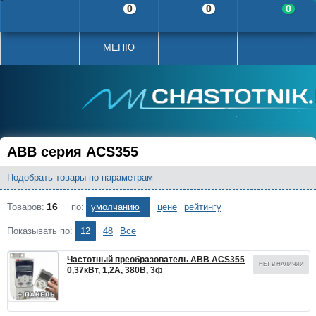
0
0
0
МЕНЮ
ABB серия ACS355
Подобрать товары по параметрам
16
Товаров:
Сортировать по:
умолчанию
цене
рейтингу
Показывать по:
12
48
Все
Частотный преобразователь ABB ACS355
НЕТ В НАЛИЧИИ
0,37кВт, 1,2А, 380В, 3ф