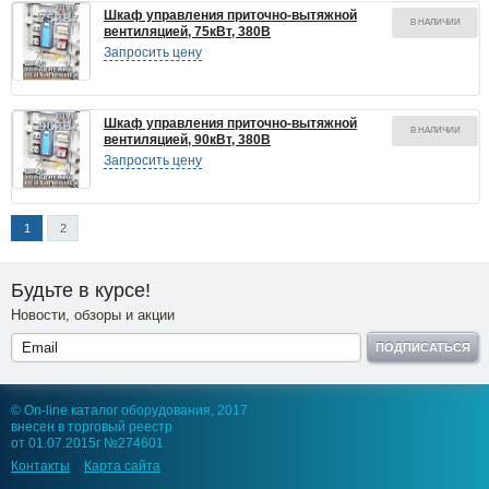
Шкаф управления приточно-вытяжной
В НАЛИЧИИ
вентиляцией, 75кВт, 380В
Запросить цену
Шкаф управления приточно-вытяжной
В НАЛИЧИИ
вентиляцией, 90кВт, 380В
Запросить цену
1
2
Будьте в курсе!
Новости, обзоры и акции
ПОДПИСАТЬСЯ
© On-line каталог оборудования, 2017
внесен в торговый реестр
от 01.07.2015г №274601
Контакты
Карта сайта