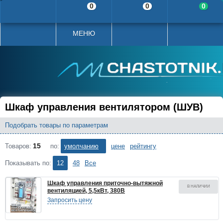
0
0
0
МЕНЮ
Шкаф управления вентилятором (ШУВ)
Подобрать товары по параметрам
15
Товаров:
Сортировать по:
умолчанию
цене
рейтингу
Показывать по:
12
48
Все
Шкаф управления приточно-вытяжной
В НАЛИЧИИ
вентиляцией, 5,5кВт, 380В
Запросить цену