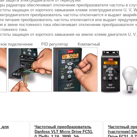
ая защита электродвигателя от перегрузки.
ры радиатора обеспечивает отключение преобразователя частоты в случ
стоты защищен от короткого замыкания клемм электродвигателя U, V, W
ектродвигателя преобразователь частоты отключается и выдает аварийн
ти питания преобразователь частоты отключается или выдает предупрежд
я в звене постоянного тока обеспечивает отключение преобразователя 
стоянного тока.
стоты защищен от короткого замыкания на землю клемм двигателя U, V,
гкое подключение PID регулятор Компактный
 для
Частотный преобразователь
Частотный пр
Danfoss VLT Micro Drive FC51,
(частотник) Da
0,75кВт, 2,2А, 380В, 3ф
Drive FC51, 0,7