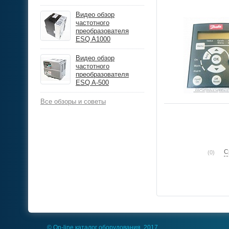
Видео обзор
частотного
преобразователя
ESQ A1000
Видео обзор
частотного
преобразователя
ESQ A-500
Все обзоры и советы
С
(0)
© On-line каталог оборудования, 2017