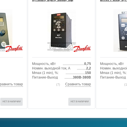
1 ф
Мощность, кВт
0,75
Мощность, кВт
Номин. выходной ток, А
2,2
Номин. выходной
Mmax (1 min), %:
150
Mmax (1 min), %:
Питание-Выход
380В-380В
Питание-Выход
равнить товар
Сравнить товар
(7)
(1
НЕТ В НАЛИЧИИ
НЕТ В НАЛИЧИИ