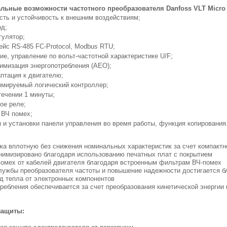
ьные возможности частотного преобразователя Danfoss VLT Micro 
ть и устойчивость к внешним воздействиям;
од;
гулятор;
йс RS-485 FC-Protocol, Modbus RTU;
ие, управление по вольт-частотной характеристике U/F;
имизация энергопотребления (АЕО);
птация к двигателю;
ммируемый логический контроллер;
 к
течении 1 минуты;
, 1
ое реле;
 ВЧ помех;
 и установки панели управления во время работы, функция копирования
а вплотную без снижения номинальных характеристик за счет компактн
имизировано благодаря использованию печатных плат с покрытием
омех от кабелей двигателя благодаря встроенным фильтрам ВЧ-помех
лужбы преобразователя частоты и повышение надежности достигается б
д тепла от электронных компонентов
ребления обеспечивается за счет преобразования кинетической энерги
защиты: