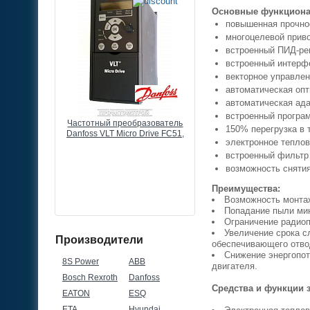
Основные функционал
повышенная прочнос
многоцелевой прив
встроенный ПИД-ре
встроенный интерфе
векторное управлен
автоматическая опт
автоматическая ада
встроенный програ
разователь
Частотный преобразователь
Выносной потенциометр
150% перегрузка в 
 Drive FC51,
Danfoss VLT Micro Drive FC51,
преобразователю частоты
электронное теплов
80В, 3ф
22кВт, 43А, 380В, 3ф
КОМ, 0,5ВТ, IP66
встроенный фильтр
возможность снятия
Преимущества:
Возможность монтаж
Попадание пыли мин
Ограничение радиоп
Увеличение срока с
Производители
обеспечивающего отво
Снижение энергопот
8S Power
ABB
двигателя.
Bosch Rexroth
Danfoss
Средства и функции 
EATON
ESQ
ETA
Hyundai