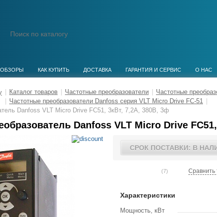
ОБЗОРЫ
КАК КУПИТЬ
ДОСТАВКА
ГАРАНТИЯ И СЕРВИС
О НАС
|
Каталог товаров
|
Частотные преобразователи
|
Частотные преобраз
|
Частотные преобразователи Danfoss серия VLT Micro Drive FC-51
|
тель Danfoss VLT Micro Drive FC51, 3кВт, 7,2А, 380В, 3ф
образователь Danfoss VLT Micro Drive FC51, 
СРОК ПОСТАВКИ: В НАЛ
Сравнить 
(7)
Характеристики
Мощность, кВт