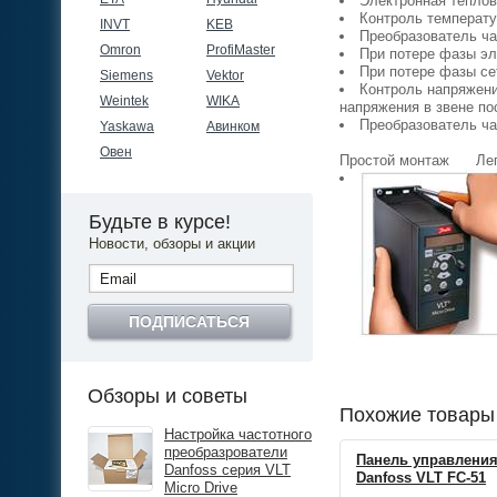
Электронная теплов
Контроль температу
INVT
KEB
Преобразователь ча
Omron
ProfiMaster
При потере фазы эл
При потере фазы се
Siemens
Vektor
Контроль напряжени
Weintek
WIKA
напряжения в звене по
Преобразователь ча
Yaskawa
Авинком
Овен
Простой монтаж Ле
Будьте в курсе!
Новости, обзоры и акции
ПОДПИСАТЬСЯ
Обзоры и советы
Похожие товары
Настройка частотного
преобразрователи
Панель управления
Danfoss серия VLT
Danfoss VLT FC-51
Micro Drive