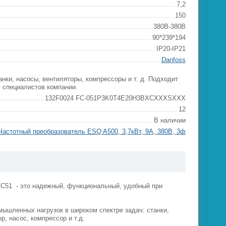
7,2
150
380В-380В
90*239*194
IP20-IP21
Danfoss
нки, насосы, вентиляторы, компрессоры и т. д. Подходит
у специалистов компании.
132F0024 FC-051P3K0T4E20H3BXCXXXSXXX
12
В наличии
Частотный преобразователь ESQ A500, 3,7кВт, 9А, 380В, 3ф
FC51 - это надежный, функциональный, удобный при
мышленных нагрузок в широком спектре задач: станки,
р, насос, компрессор и т.д.