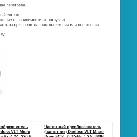
ае перегрева.
.
ый сигнал.
ение (в зависимости от нагрузки).
частоты при значительном понижении или повышении
 W.
еобразователь
Частотный преобразователь
nfoss VLT Micro
(частотник) Danfoss VLT Micro
5кВт, 4,2А, 220 В,
Drive FC51, 0,37кВт, 1,2А, 380В