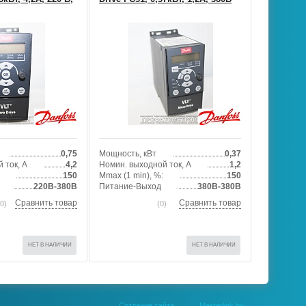
0,75
Мощность, кВт
0,37
 ток, А
4,2
Номин. выходной ток, А
1,2
150
Mmax (1 min), %:
150
220В-380В
Питание-Выход
380В-380В
Сравнить товар
Сравнить товар
0)
(0)
НЕТ В НАЛИЧИИ
НЕТ В НАЛИЧИИ
Создание сайта
Masterlink.by