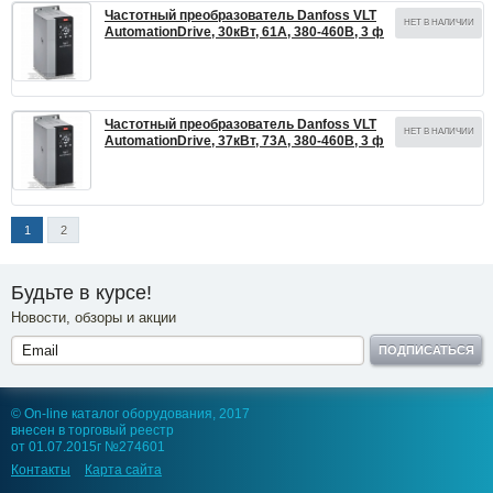
Частотный преобразователь Danfoss VLT
НЕТ В НАЛИЧИИ
AutomationDrive, 30кВт, 61А, 380-460В, 3 ф
Частотный преобразователь Danfoss VLT
НЕТ В НАЛИЧИИ
AutomationDrive, 37кВт, 73А, 380-460В, 3 ф
1
2
Будьте в курсе!
Новости, обзоры и акции
ПОДПИСАТЬСЯ
© On-line каталог оборудования, 2017
внесен в торговый реестр
от 01.07.2015г №274601
Контакты
Карта сайта