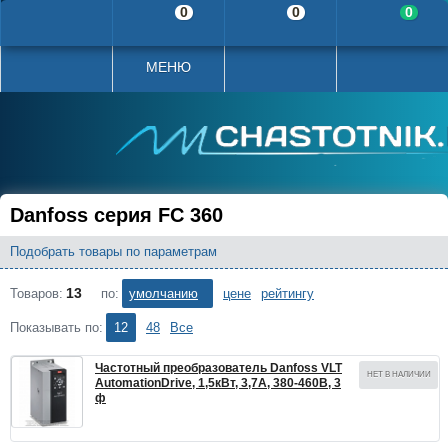
0
0
0
МЕНЮ
Danfoss серия FC 360
Подобрать товары по параметрам
13
Товаров:
Сортировать по:
умолчанию
цене
рейтингу
Показывать по:
12
48
Все
Частотный преобразователь Danfoss VLT
НЕТ В НАЛИЧИИ
AutomationDrive, 1,5кВт, 3,7А, 380-460В, 3
ф