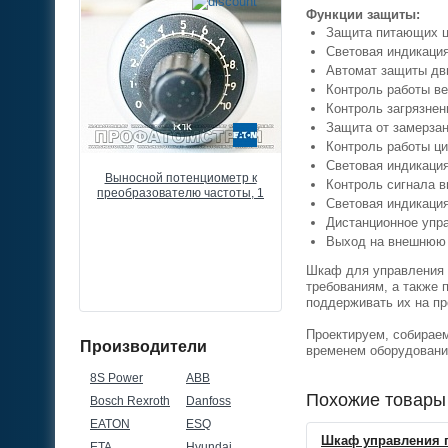
Функции защиты:
Защита питающих ц
Световая индикаци
Автомат защиты дви
Контроль работы ве
Контроль загрязнен
Защита от замерзан
Контроль работы ци
Световая индикация
разователь
Выносной потенциометр к
Частотный преобразоват
Контроль сигнала в
 Drive FC51,
преобразователю частоты, 1
Danfoss VLT Micro Drive F
Световая индикаци
80В, 3ф
КОМ, 0,5ВТ, IP66
22кВт, 43А, 380В, 3ф
Дистанционное упр
Выход на внешнюю 
Шкаф для управления 
требованиям, а также 
поддерживать их на пр
Проектируем, собирае
Производители
временем оборудовани
8S Power
ABB
Похожие товары
Bosch Rexroth
Danfoss
EATON
ESQ
Шкаф управления 
ETA
Hyundai