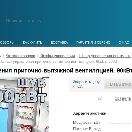
ОБЗОРЫ
КАК КУПИТЬ
ДОСТАВКА
ГАРАНТИЯ И СЕРВИС
О НАС
|
Каталог товаров
|
Шкафы управления
|
Шкаф управления вентилято
Шкаф управления приточно-вытяжной вентиляцией, 90кВт, 380В
ния приточно-вытяжной вентиляцией, 90кВт
Запросить цену
В НАЛИЧИ
с НДС
Сравнить 
(1)
Характеристики
Мощность, кВт
Питание-Выход