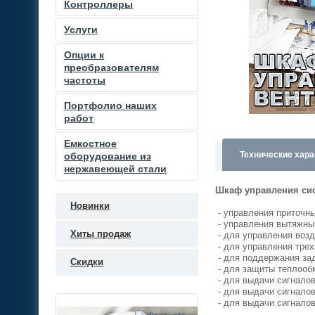
Контроллеры
Услуги
Опции к
преобразователям
частоты
Портфолио наших
работ
Емкостное
Технические хара
оборудование из
нержавеющей стали
Шкаф управления си
Новинки
- управления приточн
- управления вытяжны
Хиты продаж
- для управления возд
- для управления тре
- для поддержания за
Скидки
- для защиты теплооб
- для выдачи сигналов
- для выдачи сигналов
- для выдачи сигналов