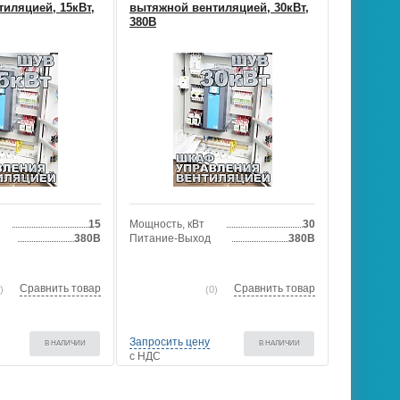
иляцией, 15кВт,
вытяжной вентиляцией, 30кВт,
380В
15
Мощность, кВт
30
380В
Питание-Выход
380В
Сравнить товар
Сравнить товар
)
(0)
Запросить цену
В НАЛИЧИИ
В НАЛИЧИИ
с НДС