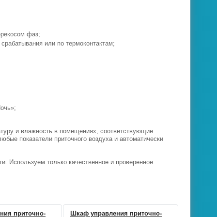
ерекосом фаз;
 срабатывания или по термоконтактам;
очь»;
атуру и влажность в помещениях, соответствующие
любые показатели приточного воздуха и автоматически
и. Используем только качественное и проверенное
ния приточно-
Шкаф управления приточно-