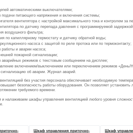
епей автоматическими выключателями;
я подачи питающего напряжения и включения системы;
гателя вентилятора c настройкой максимального тока и контролем за п
нтилятора по датчику перепада давления c программируемой задержкой
ия воздушного фильтра;
ия по капиллярному термостату и датчику обратной воды;
ркуляционного насоса c защитой по реле протока или по термоконтакту;
 работы и аварии насоса;
ель
нешней пожарной сигнализации;
C51,
я аварийных режимов c текстовым сообщением на дисплее;
авление включением/выключением или переключением режимов «День/Н
сигнализацию об аварии. Журнал аварий.
вентиляцией без участия персонала обеспечивает необходимую темпер
повышает безопасность работы оборудования. Он позволяет установить 
отяжении требуемого времени.
м и налаживаем шкафы управления вентиляцией любого уровня сложност
е.
приточно-
Шкаф управления приточно-
Шкаф управле