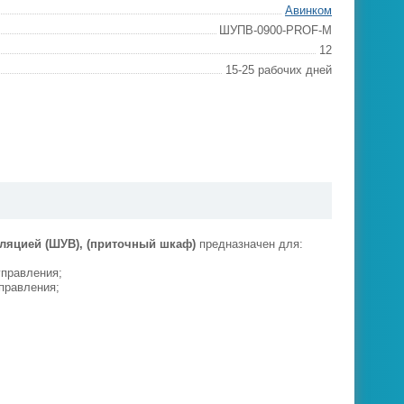
Авинком
ШУПВ-0900-PROF-M
12
15-25 рабочих дней
ляцией (ШУВ), (приточный шкаф)
предназначен для:
управления;
правления;