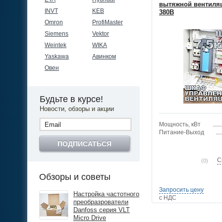
вытяжной вентиляц
INVT
KEB
380В
Omron
ProfiMaster
Siemens
Vektor
Weintek
WIKA
Yaskawa
Авинком
Овен
Будьте в курсе!
Новости, обзоры и акции
Мощность, кВт
Питание-Выход
ПОДПИСАТЬСЯ
С
(0)
Обзоры и советы
Запросить цену
Настройка частотного
с НДС
преобразрователи
Danfoss серия VLT
Micro Drive