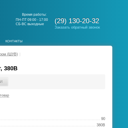
Время работы:
(29) 130-20-32
ПН-ПТ 09:00 - 17:00
СБ-ВС выходные
Заказать обратный звонок
КОНТАКТЫ
ром (ШУВ)
|
, 380В
И
товар
90
380В