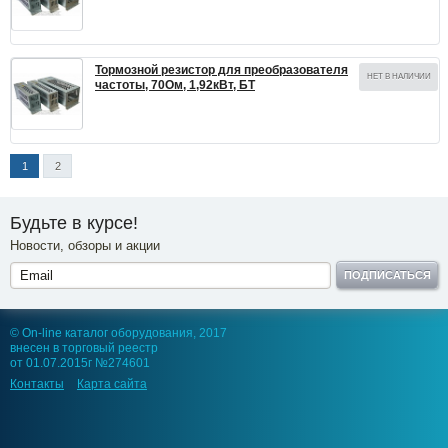
Тормозной резистор для преобразователя
НЕТ В НАЛИЧИИ
частоты, 70Ом, 1,92кВт, БТ
1
2
Будьте в курсе!
Новости, обзоры и акции
ПОДПИСАТЬСЯ
© On-line каталог оборудования, 2017
внесен в торговый реестр
от 01.07.2015г №274601
Контакты
Карта сайта