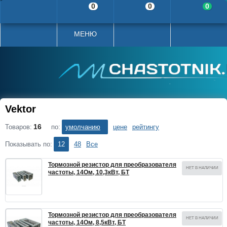
0
0
0
МЕНЮ
Vektor
16
Товаров:
Сортировать по:
умолчанию
цене
рейтингу
Показывать по:
12
48
Все
Тормозной резистор для преобразователя
НЕТ В НАЛИЧИИ
частоты, 14Ом, 10,3кВт, БТ
Тормозной резистор для преобразователя
НЕТ В НАЛИЧИИ
частоты, 14Ом, 8,5кВт, БТ