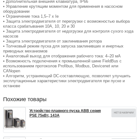
• Дополнительная внешняя клавиатура, IP66
• Управление крутящим моментом для применения в насосном
оборудовании
• Ограничение тока 1,5–7 x Ie
• Защита электродвигателя от перегрузки с возможностью выбора
класса срабатывания 10A, 10, 20 и 30
• Защита электродвигателя от недогрузки для контроля сухого хода
насосов
• Защита электродвигателя от заклинивания ротора
• Толчковый режим пуска для запуска заклинивших и инертных
приводных механизмов
• Аналоговый выход для отображения рабочего тока: 4–20 мА
• Возможность подключения к промышленной шине FieldBus с
использованием протоколов Profibus, Modbus, Devicenet или
CANopen
• Алгоритм, устраняющий DC-составляющую, позволяет улучшить
эксплутационные характеристики электродвигателя при пуске и
останове
Похожие товары
Устройство плавного пуска ABB серия
НЕТ В НАЛИЧИИ
PSE 75кВт, 143А