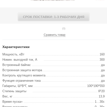
СРОК ПОСТАВКИ: 1-3 РАБОЧИХ ДНЯ
(0)
Сравнить товар
Характеристики
Мощность, кВт
160
Номин. выходной ток, А
300
Встроенный байпас
да
Встроенная защита мотора
да
Контроль крутящего момента
да
Функция ограничения тока
да
Габариты, Ш*В*Г, мм:
100*190*550
Степень защиты
IP20
Вес, кг
13,9
Время пуска=
1…30с
Время останова=
0…30с