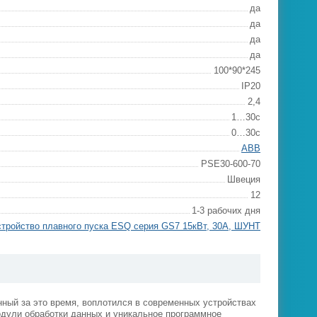
да
да
да
да
100*90*245
IP20
2,4
1…30с
0…30с
ABB
PSE30-600-70
Швеция
12
1-3 рабочих дня
стройство плавного пуска ESQ серия GS7 15кВт, 30А, ШУНТ
енный за это время, воплотился в современных устройствах
одули обработки данных и уникальное программное