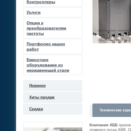
Контроллеры
Услуги
Опции к
преобразователям
частоты
Портфолио наших
работ
Емкостное
оборудование из
нержавеющей стали
Новинки
Хиты продаж
Скидки
Технические хара
Компания АББ
произв
плавного пуска ABB. 