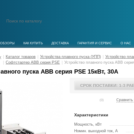
ОБЗОРЫ
КАК КУПИТЬ
ДОСТАВКА
ГАРАНТИЯ И СЕРВИС
О НАС
|
Каталог товаров
|
Устройства плавного пуска (УПП)
|
Устройство пла
|
Софтстартер ABB серия PSE
|
Устройство плавного пуска ABB сери
авного пуска ABB серия PSE 15кВт, 30А
СРОК ПОСТАВКИ: 1-3 РА
Сравнить 
(0)
Характеристики
Мощность, кВт
Номин. выходной ток, А