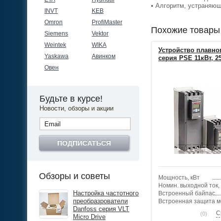
• Алгоритм, устраняю
INVT
KEB
Omron
ProfiMaster
Похожие товары
Siemens
Vektor
Weintek
WIKA
Устройство плавно
Yaskawa
Авинком
серия PSE 11кВт, 2
Овен
Будьте в курсе!
Новости, обзоры и акции
ПОДПИСАТЬСЯ
Обзоры и советы
Мощность, кВт
Номин. выходной ток,
Настройка частотного
Встроенный байпас
преобразрователи
Встроенная защита м
Danfoss серия VLT
С
(0)
Micro Drive