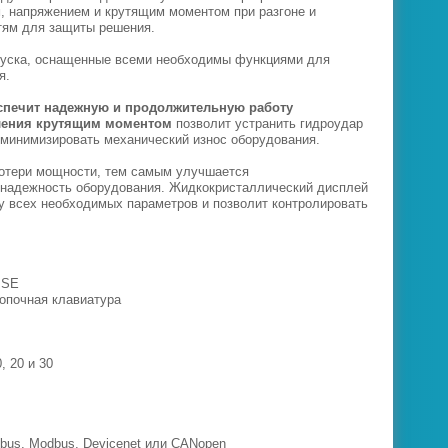
м, напряжением и крутящим моментом при разгоне и
тям для защиты решения.
 пуска, оснащенные всеми необходимы функциями для
ия.
беспечит надежную и продолжительную работу
вления крутящим моментом
позволит устранить гидроудар
 минимизировать механический износ оборудования.
отери мощности, тем самым улучшается
 надежность оборудования. Жидкокристаллический дисплей
у всех необходимых параметров и позволит контролировать
 PSE
нопочная клавиатура
, 20 и 30
ibus, Modbus, Devicenet или CANopen