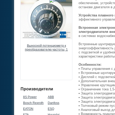
обеспечение, устройст
останове двигателя в
Устройства плавного
эффективного управле
Встроенная электрон
электродвигателя вн
в системах водоснабж
Встроенные шунтрирую
разователь
Выносной потенциометр к
Частотный преобразоват
энергоэффективность 
 Drive FC51,
преобразователю частоты, 1
Danfoss VLT Micro Drive F
с подсветкой и удобно
80В, 3ф
КОМ, 0,5ВТ, IP66
22кВт, 43А, 380В, 3ф
характеристики работы
Особенности:
• Платы управления с
• Встроенные шунтирую
• Дисплей с подсветк
• Дополнительная вне
• Управление крутящи
Производители
• Ограничение тока 1,5
• Защита электродвига
8S Power
ABB
• Защита электродвига
• Защита электродвига
Bosch Rexroth
Danfoss
• Толчковый режим пу
EATON
ESQ
• Аналоговый выход дл
• Возможность подключ
ETA
Hyundai