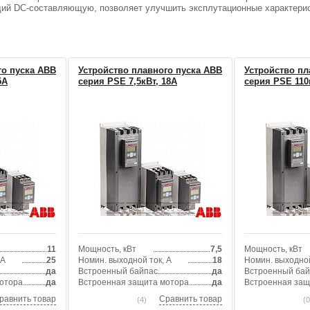
щий DC-составляющую, позволяет улучшить эксплутационные характерист
го пуска ABB
Устройство плавного пуска ABB
Устройство пл
5А
серия PSE 7,5кВт, 18А
серия PSE 110
11
Мощность, кВт
7,5
Мощность, кВт
 А
25
Номин. выходной ток, А
18
Номин. выходной
да
Встроенный байпас
да
Встроенный бай
отора
да
Встроенная защита мотора
да
Встроенная защ
равнить товар
Сравнить товар
(4)
(0