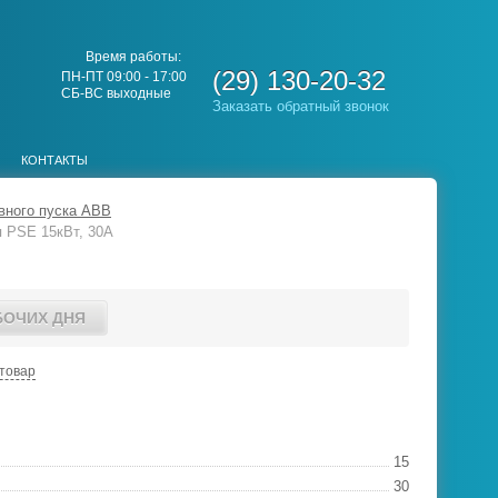
Время работы:
(29) 130-20-32
ПН-ПТ 09:00 - 17:00
СБ-ВС выходные
Заказать обратный звонок
КОНТАКТЫ
вного пуска ABB
я PSE 15кВт, 30А
БОЧИХ ДНЯ
товар
15
30