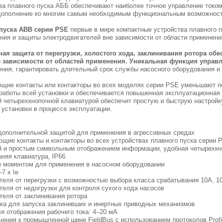
ва плавного пуска АББ обеспечивают наиболее точное управление токо
 дополнение ко многим самым необходимым функциональным возможнос
 пуска ABB серии PSE
первые в мире компактные устройства плавного
ния и защиты электродвигателей вне зависимости от области применен
ная защита от перегрузки, холостого хода, заклинивания ротора о
е зависимости от областей применения. Уникальная функция упра
ения, гарантировать длительный срок службы насосного оборудования и
щие контакты или контакторы во всех моделях серии PSE уменьшают п
ель
работы всей установки и обеспечивается повышенная эксплуатационная
C51,
й четырехкнопочной клавиатурой обеспечит простую и быструю настройк
 установки в процессе эксплуатации.
 дополнительной защитой для применения в агрессивных средах
щие контакты и контакторы во всех устройствах плавного пуска серии
ой и простым символьным отображением информации, удобная четырехк
шняя клавиатура, IP66
м моментом для применения в насосном оборудовании
–7 x Ie
теля от перегрузки с возможностью выбора класса срабатывания 10A, 10
теля от недогрузки для контроля сухого хода насосов
теля от заклинивания ротора
ска для запуска заклинивших и инертных приводных механизмов
я отображения рабочего тока: 4–20 мА
ения к промышленной шине FieldBus с использованием протоколов Prof