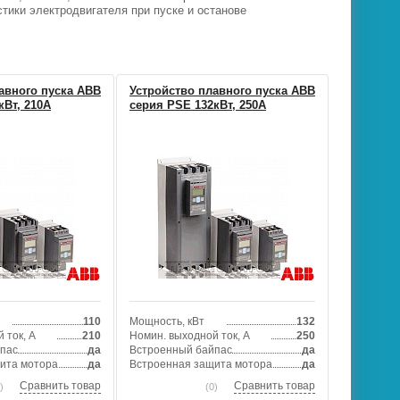
ики электродвигателя при пуске и останове
авного пуска ABB
Устройство плавного пуска ABB
кВт, 210А
серия PSE 132кВт, 250А
110
Мощность, кВт
132
 ток, А
210
Номин. выходной ток, А
250
пас
да
Встроенный байпас
да
ита мотора
да
Встроенная защита мотора
да
Сравнить товар
Сравнить товар
)
(0)