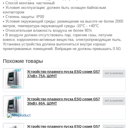
• Способ монтажа: настенный
• Условия эксплуатации: должен быть оснащен байпасным
контактором
• Степень защиты: IP00
• Условия окружающей среды: размещение на высоте не более 2000
метров, температура окружающей среды -10°С - +40°С
• Относительная влажность воздуха не более 95%
• В воздухе должен отсутствовать пар, горючие газы, летучие
взвеси, коррозионно-активные вещества, электропроводящая пыль.
Установка устройства должна выполняться внутри хорошо
проветриваемых помещений. Вибрации не должны превышать 0.5G
Похожие товары
Устройство плавного пуска ESQ серия GS7
НЕТ В НАЛИЧИИ
37кВт, 75А, ШУНТ
Устройство плавного пуска ESQ серия GS7
НЕТ В НАЛИЧИИ
30кВт, 60А, ШУНТ
Устройство плавного пуска ESQ серия GS7