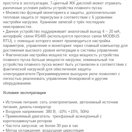
простота в эксплуатации, 7-цветный ЖК дисплей может отражать
различные условия работы устройства плавного пуска.
• Множество функций мониторинга и защиты, дополнительная
тепловая защита от перегрузки в соответствии с 6 уровнями
настройки нагрузки. Хранение записей о трёх последних
неисправностях.
• Данное устройство поддерживает аналоговый выход 4 ~ 20 мА,
интерфейс связи RS485 (используется протокол связи MODBUS
RTU), с помощью которого может производиться настройка
параметров, управление и мониторинг через главный компьютер для
достижения высокого уровня интеграции в системы управления.
• Фактическая настройка мощности: когда мощность устройства
плавного пуска больше мощности нагрузки, номинальный ток
устройства плавного пуска может быть установлен в соответствии с
фактической нагрузкой для обеспечения защиты
электродвигателя.Программируемое выходное реле позволяет с
легкостью реализовать управление блокировкой и другим
оборудованием.
Условия эксплуатации
• Источник питания: сеть электропитания, автономный источник
питания, дизель-генератор
• Входное напряжение: 380 В, -10% +15%, 50Hz
• Применяемый двигатель: трехфазный асинхронный с
короткозамкнутым ротором
• Частота запусков: не более 30 раз в час
• Метод охлаждения: воздушная циркуляция