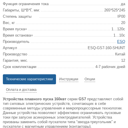
Функция ограничения тока
да
Габариты, Ш*В*Г, мм:
265*525*245
Степень защиты
IP00
Вес, кг
20
Время пуска=
1…120с
Время останова=
1…10с
Производитель
ESQ
Артикул
ESQ-GS7-160-SHUNT
Производство
Китай
Гарантия, мес.
12
Срок комплектации
4-7 рабочих дней
Технические характеристики
Инструкции
Опции
Оплата и доставка
Устройства плавного пуска 160квт
серии
GS7
представляют собой
тип силовых электрических устройств, сочетающих в себе
современные методы управления и микропроцессорные технологии.
Данные устройства позволяют эффективно ограничивать пусковые
токи при запуске асинхронных электродвигателей. Устройства
призваны заменить собой пускатели типа “звезда-треугольник” и
пускатели с магнитным управлением (контакторы).