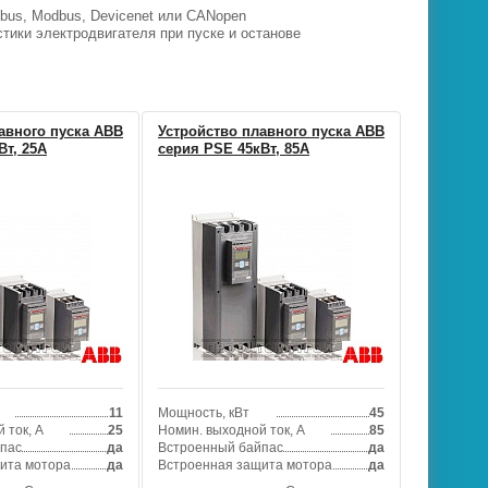
ibus, Modbus, Devicenet или CANopen
ики электродвигателя при пуске и останове
авного пуска ABB
Устройство плавного пуска ABB
Вт, 25А
серия PSE 45кВт, 85А
11
Мощность, кВт
45
 ток, А
25
Номин. выходной ток, А
85
пас
да
Встроенный байпас
да
ита мотора
да
Встроенная защита мотора
да