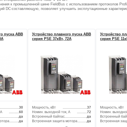
ения к промышленной шине FieldBus с использованием протоколов Prof
щий DC-составляющую, позволяет улучшить эксплутационные характерист
го пуска ABB
Устройство плавного пуска ABB
Устройство пл
0А
серия PSE 37кВт, 72А
серия PSE 11к
30
Мощность, кВт
37
Мощность, кВт
 А
60
Номин. выходной ток, А
72
Номин. выходной
да
Встроенный байпас
да
Встроенный бай
отора
да
Встроенная защита мотора
да
Встроенная защ