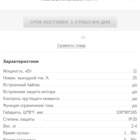
СРОК ПОСТАВКИ: 1-3 РАБОЧИХ ДНЯ
(0)
Сравнить товар
Характеристики
Мощность, кВт
11
Номин. выходной ток, А
25
Встроенный байпас
да
Встроенная защита мотора
да
Контроль крутящего момента
да
Функция ограничения тока
да
Габариты, Ш*В*Г, мм:
100*90*245
Степень защиты
IP20
Вес, кг
2,4
Время пуска=
1…30с
Время останова=
0…30с