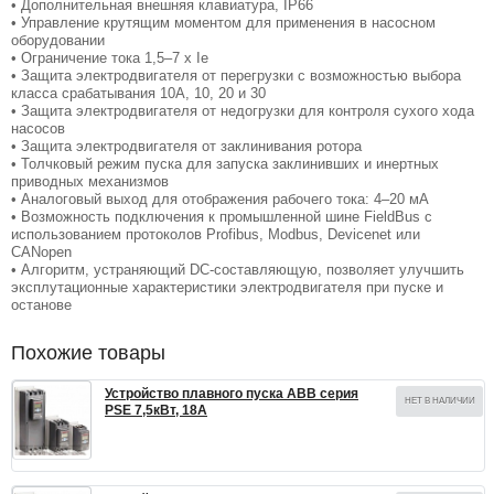
• Дополнительная внешняя клавиатура, IP66
• Управление крутящим моментом для применения в насосном
оборудовании
• Ограничение тока 1,5–7 x Ie
• Защита электродвигателя от перегрузки с возможностью выбора
класса срабатывания 10A, 10, 20 и 30
• Защита электродвигателя от недогрузки для контроля сухого хода
насосов
• Защита электродвигателя от заклинивания ротора
• Толчковый режим пуска для запуска заклинивших и инертных
приводных механизмов
• Аналоговый выход для отображения рабочего тока: 4–20 мА
• Возможность подключения к промышленной шине FieldBus с
использованием протоколов Profibus, Modbus, Devicenet или
CANopen
• Алгоритм, устраняющий DC-составляющую, позволяет улучшить
эксплутационные характеристики электродвигателя при пуске и
останове
Похожие товары
Устройство плавного пуска ABB серия
НЕТ В НАЛИЧИИ
PSE 7,5кВт, 18А