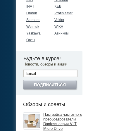
INVT
KEB
Omron
ProfiMaster
Siemens
Vektor
Weintek
WIKA
Yaskawa
Авинком
Овен
Будьте в курсе!
Новости, обзоры и акции
ПОДПИСАТЬСЯ
Обзоры и советы
Настройка частотного
преобразрователи
Danfoss серия VLT
Micro Drive