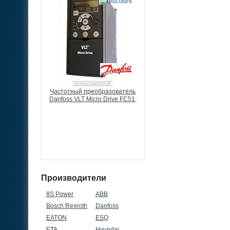
разователь
Частотный преобразователь
Выносной потенциометр
 Drive FC51,
Danfoss VLT Micro Drive FC51,
преобразователю частоты
80В, 3ф
22кВт, 43А, 380В, 3ф
КОМ, 0,5ВТ, IP66
Производители
8S Power
ABB
Bosch Rexroth
Danfoss
EATON
ESQ
ETA
Hyundai