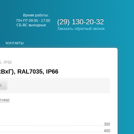
Время работы:
(29) 130-20-32
ПН-ПТ 09:00 - 17:00
СБ-ВС выходные
Заказать обратный звонок
КОНТАКТЫ
, IP66
хГ), RAL7035, IP66
Я
товар
300
400