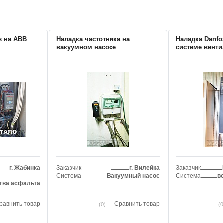
s на ABB
Наладка частотника на
Наладка Danfo
вакуумном насосе
системе вент
 к
, 1
г. Жабинка
Заказчик
г. Вилейка
Заказчик
Система
Вакуумный насос
Система
в
тва асфальта
равнить товар
Сравнить товар
(0)
(0