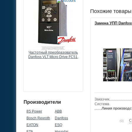
Похожие товары
Замена УПП Danfos
разователь
Частотный преобразователь
Выносной потенциометр
 Drive FC51,
Danfoss VLT Micro Drive FC51,
преобразователю частоты
80В, 3ф
22кВт, 43А, 380В, 3ф
КОМ, 0,5ВТ, IP66
Заказчик
Производители
Система
Линия производс
8S Power
ABB
Bosch Rexroth
Danfoss
С
(0)
EATON
ESQ
ETA
Hyundai