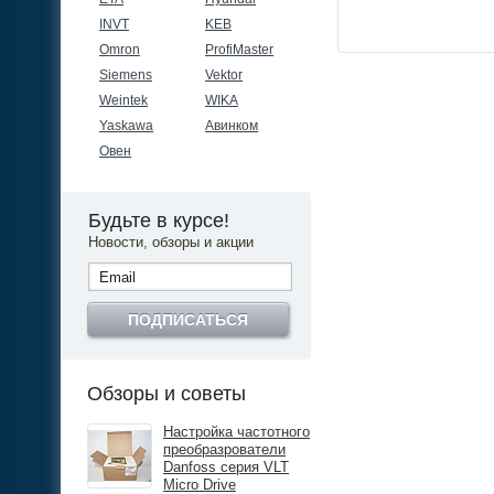
INVT
KEB
Omron
ProfiMaster
Siemens
Vektor
Weintek
WIKA
Yaskawa
Авинком
Овен
Будьте в курсе!
Новости, обзоры и акции
ПОДПИСАТЬСЯ
Обзоры и советы
Настройка частотного
преобразрователи
Danfoss серия VLT
Micro Drive