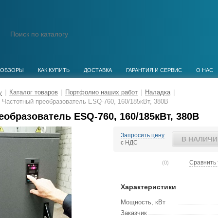
ОБЗОРЫ
КАК КУПИТЬ
ДОСТАВКА
ГАРАНТИЯ И СЕРВИС
О НАС
|
Каталог товаров
|
Портфолио наших работ
|
Наладка
|
Частотный преобразователь ESQ-760, 160/185кВт, 380В
образователь ESQ-760, 160/185кВт, 380В
Запросить цену
В НАЛИЧИ
с НДС
Сравнить 
(0)
Характеристики
Мощность, кВт
Заказчик