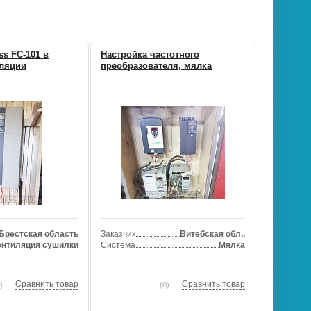
ss FC-101 в
Настройка частотного
иляции
преобразователя, мялка
Брестская область
Заказчик
Витебская обл.,
ентиляция сушилки
Система
Мялка
Сравнить товар
Сравнить товар
)
(0)