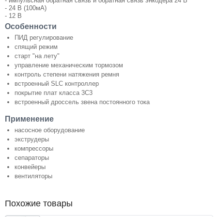
- импульсная обратная связь и обратная связь энкодера 24 В
- 24 В (100мА)
- 12 В
Особенности
ПИД регулирование
спящий режим
старт "на лету"
управление механическим тормозом
контроль степени натяжения ремня
встроенный SLC контроллер
покрытие плат класса 3С3
встроенный дроссель звена постоянного тока
Применение
насосное оборудование
экструдеры
компрессоры
сепараторы
конвейеры
вентиляторы
Похожие товары