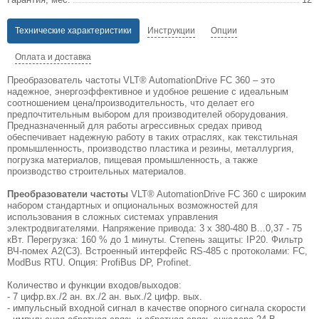
Технические характеристики
Инструкции
Опции
Оплата и доставка
Преобразователь частоты VLT® AutomationDrive FC 360 – это
надежное, энергоэффективное и удобное решение с идеальным
соотношением цена/производительность, что делает его
предпочтительным выбором для производителей оборудования.
Предназначенный для работы агрессивных средах привод
обеспечивает надежную работу в таких отраслях, как текстильная
промышленность, производство пластика и резины, металлургия,
погрузка материалов, пищевая промышленность, а также
производство строительных материалов.
Преобразователи частоты
VLT® AutomationDrive FC 360 с широким
набором стандартных и опциональных возможностей для
использования в сложных системах управления
электродвигателями. Напряжение привода: 3 х 380-480 В...0,37 - 75
кВт. Перегрузка: 160 % до 1 минуты. Степень защиты: IP20. Фильтр
ВЧ-помех А2(С3). Встроенный интерфейс RS-485 с протоколами: FC,
ModBus RTU. Опция: ProfiBus DP, Profinet.
Количество и функции входов/выходов:
- 7 цифр.вх./2 ан. вх./2 ан. вых./2 цифр. вых.
- импульсный входной сигнал в качестве опорного сигнала скорости