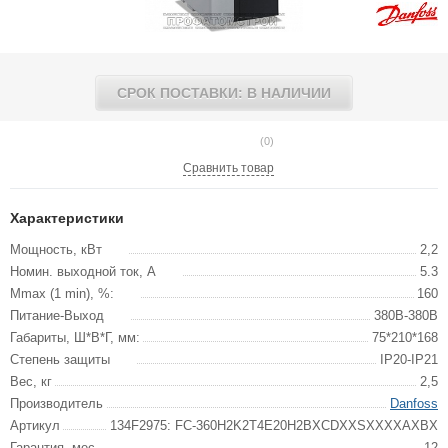
СРОК ПОСТАВКИ: В НАЛИЧИИ
(0)
Сравнить товар
Характеристики
Мощность, кВт
2,2
Номин. выходной ток, А
5.3
Mmax (1 min), %:
160
Питание-Выход
380В-380В
Габариты, Ш*В*Г, мм:
75*210*168
Степень защиты
IP20-IP21
Вес, кг
2,5
Производитель
Danfoss
Артикул
134F2975: FC-360H2K2T4E20H2BXCDXXSXXXXAXBX
Гарантия, мес.
12