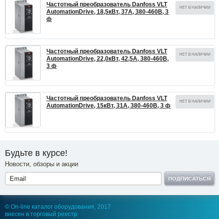
Частотный преобразователь Danfoss VLT
НЕТ В НАЛИЧИИ
AutomationDrive, 18,5кВт, 37А, 380-460В, 3
ф
Частотный преобразователь Danfoss VLT
НЕТ В НАЛИЧИИ
AutomationDrive, 22,0кВт, 42,5А, 380-460В,
3 ф
Частотный преобразователь Danfoss VLT
НЕТ В НАЛИЧИИ
AutomationDrive, 15кВт, 31А, 380-460В, 3 ф
Будьте в курсе!
Новости, обзоры и акции
ПОДПИСАТЬСЯ
© On-line каталог оборудования, 2017
внесен в торговый реестр