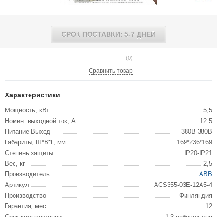
СРОК ПОСТАВКИ: 5-7 ДНЕЙ
(0)
Сравнить товар
Характеристики
Мощность, кВт
5,5
Номин. выходной ток, А
12.5
Питание-Выход
380В-380В
Габариты, Ш*В*Г, мм:
169*236*169
Степень защиты
IP20-IP21
Вес, кг
2,5
Производитель
ABB
Артикул
ACS355-03E-12A5-4
Производство
Финляндия
Гарантия, мес.
12
Срок комплектации
1-3 рабочих дня