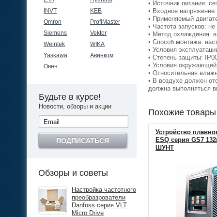
• Источник питания: с
INVT
KEB
• Входное напряжение:
• Применяемый двигат
Omron
ProfiMaster
• Частота запусков: не
Siemens
Vektor
• Метод охлаждения: 
• Способ монтажа: на
Weintek
WIKA
• Условия эксплуатац
Yaskawa
Авинком
• Степень защиты: IP0
• Условия окружающей
Овен
• Относительная влаж
• В воздухе должен от
должна выполняться в
Будьте в курсе!
Новости, обзоры и акции
Похожие товары
Устройство плавно
ESQ серия GS7 132к
ПОДПИСАТЬСЯ
ШУНТ
Обзоры и советы
Настройка частотного
преобразрователи
Danfoss серия VLT
Micro Drive