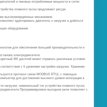
вигателей и пиковые потребляемые мощности в сетях
стройства плавного пуска продлевают ресурс
нове высокоинерционных механизмов.
озволяют адаптировать двигатель к нагрузке и добиться
ующее оборудование.
хнологии для обеспечения большей производительности и
останова электродвигателя.
 7-цветный ЖК дисплей может отражать различные условия
соответствии с 6 уровнями настройки нагрузки. Хранение
пользуется протокол связи MODBUS RTU), с помощью
 компьютер для достижения высокого уровня интеграции в
ти нагрузки, номинальный ток устройства плавного пуска
ктродвигателя.Программируемое выходное реле позволяет с