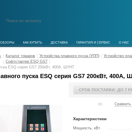
ОБЗОРЫ
КАК КУПИТЬ
ДОСТАВКА
ГАРАНТИЯ И СЕРВИС
О НАС
|
Каталог товаров
|
Устройства плавного пуска (УПП)
|
Устройство пла
|
Софтстартер ESQ GS7
|
пуска ESQ серия GS7 200кВт, 400А, ШУНТ
авного пуска ESQ серия GS7 200кВт, 400А, 
СРОК ПОСТАВКИ: ДО 7 
Сравнить 
(0)
Характеристики
Мощность, кВт