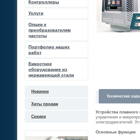
Контроллеры
Услуги
Опции к
преобразователям
частоты
Портфолио наших
работ
Емкостное
оборудование из
нержавеющей стали
Новинки
Технические хара
Хиты продаж
Устройства плавного 
Скидки
управления и микропро
электродвигателей. Ус
Основные функции