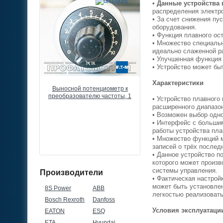
•
Данные устройства 
распределения электр
• За счет снижения пу
оборудования.
• Функция плавного ос
• Множество специальн
идеально слаженной р
• Улучшенная функция
• Устройство может бы
Характеристики
разователь
Выносной потенциометр к
Частотный преобразоват
 Drive FC51,
преобразователю частоты, 1
Danfoss VLT Micro Drive F
• Устройство плавног
80В, 3ф
КОМ, 0,5ВТ, IP66
22кВт, 43А, 380В, 3ф
расширенного диапазо
• Возможен выбор одно
• Интерфейс с большим
работы устройства пла
• Множество функций м
записей о трёх послед
• Данное устройство 
которого может произв
системы управления.
Производители
• Фактическая настрой
может быть установлен
8S Power
ABB
легкостью реализовать
Bosch Rexroth
Danfoss
Условия эксплуатац
EATON
ESQ
ETA
Hyundai