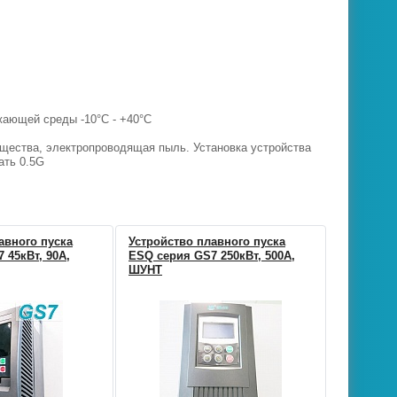
жающей среды -10°С - +40°С
вещества, электропроводящая пыль. Установка устройства
ать 0.5G
авного пуска
Устройство плавного пуска
 45кВт, 90А,
ESQ серия GS7 250кВт, 500А,
ШУНТ