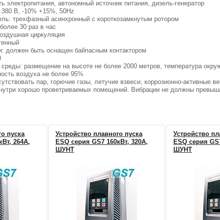
еть электропитания, автономный источник питания, дизель-генератор
 380 В, -10% +15%, 50Hz
ель: трехфазный асинхронный с короткозамкнутым ротором
 более 30 раз в час
воздушная циркуляция
стенный
ии: должен быть оснащен байпасным контактором
0
 среды: размещение на высоте не более 2000 метров, температура окру
ность воздуха не более 95%
сутствовать пар, горючие газы, летучие взвеси, коррозионно-активные 
нутри хорошо проветриваемых помещений. Вибрации не должны превыш
го пуска
Устройство плавного пуска
Устройство пл
Вт, 264А,
ESQ серия GS7 160кВт, 320А,
ESQ серия GS7
ШУНТ
ШУНТ