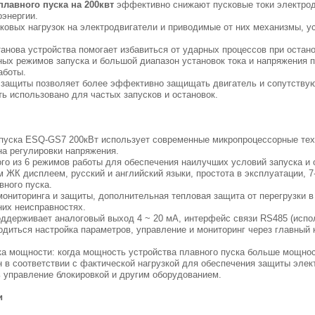
плавного пуска на 200квт
эффективно снижают пусковые токи электрод
оэнергии.
сковых нагрузок на электродвигатели и приводимые от них механизмы, у
танова устройства помогает избавиться от ударных процессов при оста
ых режимов запуска и большой диапазон установок тока и напряжения п
аботы.
 защиты позволяет более эффективно защищать двигатель и сопутств
ть использовано для частых запусков и остановок.
ель
C51,
о пуска ESQ-GS7 200кВт использует современные микропроцессорные те
на регулировки напряжения.
го из 6 режимов работы для обеспечения наилучших условий запуска и 
 ЖК дисплеем, русский и английский языки, простота в эксплуатации,
вного пуска.
ониторинга и защиты, дополнительная тепловая защита от перегрузки в 
них неисправностях.
поддерживает аналоговый выход 4 ~ 20 мА, интерфейс связи RS485 (ис
одиться настройка параметров, управление и мониторинг через главный
ка мощности: когда мощность устройства плавного пуска больше мощнос
 в соответствии с фактической нагрузкой для обеспечения защиты эле
 управление блокировкой и другим оборудованием.
ии