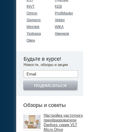
INVT
KEB
Omron
ProfiMaster
Siemens
Vektor
Weintek
WIKA
Yaskawa
Авинком
Овен
Будьте в курсе!
Новости, обзоры и акции
ПОДПИСАТЬСЯ
Обзоры и советы
Настройка частотного
преобразрователи
Danfoss серия VLT
Micro Drive