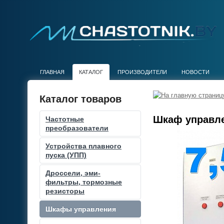
ГЛАВНАЯ
КАТАЛОГ
ПРОИЗВОДИТЕЛИ
НОВОСТИ
Каталог товаров
Шкаф управле
Частотные
преобразователи
Устройства плавного
пуска (УПП)
Дроссели, эми-
фильтры, тормозные
резисторы
Шкафы управления