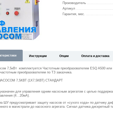
Производитель
Артикул
Гарантия, мес.
ктеристики
Инструкции
Опции
Оплата и доставка
сом 7,5кВт комплектуется Частотным преобразователем ESQ A500 или
частотным преобразователем по ТЗ заказчика.
СОСОМ 7,5КВТ (1Х7,5КВТ) СТАНДАРТ
назначен для управления одним насосным агрегатом с целью поддержан
давления (4…20мА).
а ШУ предусматривает защиту насосов от «сухого хода» по датчику ди
нного в магистрали до насосного агрегата. Сигнал датчика дискретный ти