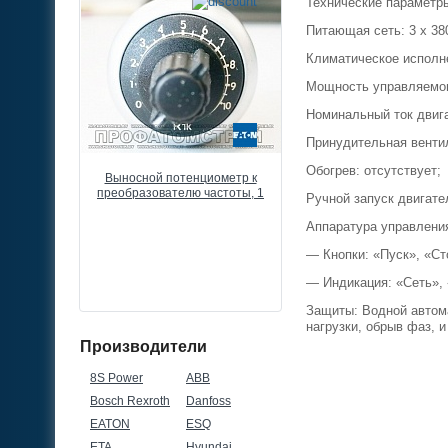
Технические параметр
Питающая сеть: 3 х 380
Климатическое исполне
Мощность управляемого
Номинальный ток двига
Принудительная венти
Обогрев: отсутствует;
разователь
Выносной потенциометр к
Частотный преобразоват
 Drive FC51,
преобразователю частоты, 1
Danfoss VLT Micro Drive F
Ручной запуск двигате
80В, 3ф
КОМ, 0,5ВТ, IP66
22кВт, 43А, 380В, 3ф
Аппаратура управления
— Кнопки: «Пуск», «Ст
— Индикация: «Сеть», 
Защиты: Водной автома
нагрузки, обрыв фаз, и 
Производители
8S Power
ABB
Bosch Rexroth
Danfoss
EATON
ESQ
ETA
Hyundai