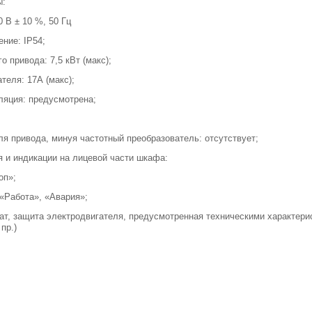
ы:
 В ± 10 %, 50 Гц
ние: IP54;
 привода: 7,5 кВт (макс);
теля: 17А (макс);
ляция: предусмотрена;
ель
C51,
ля привода, минуя частотный преобразователь: отсутствует;
 и индикации на лицевой части шкафа:
оп»;
«Работа», «Авария»;
т, защита электродвигателя, предусмотренная техническими характери
пр.)