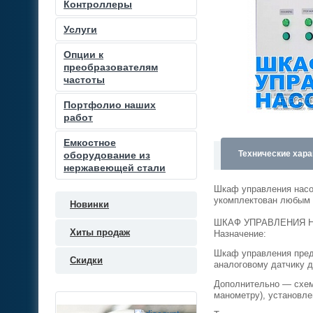
Контроллеры
Услуги
Опции к
преобразователям
частоты
Портфолио наших
работ
Емкостное
Технические хара
оборудование из
нержавеющей стали
Шкаф управления насо
укомплектован любым 
Новинки
ШКАФ УПРАВЛЕНИЯ НА
Хиты продаж
Назначение:
Шкаф управления пред
Скидки
аналоговому датчику 
Дополнительно — схем
манометру), установле