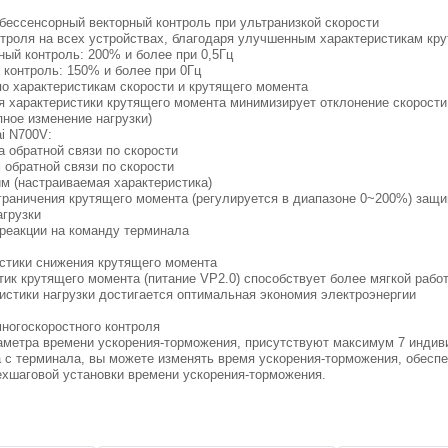
бессенсорный векторный контроль при ультранизкой скорости
нтроля на всех устройствах, благодаря улучшенным характеристикам кру
ный контроль: 200% и более при 0,5Гц
 контроль: 150% и более при 0Гц
о характеристикам скорости и крутящего момента
я характеристики крутящего момента минимизирует отклонение скорости 
пное изменение нагрузки)
i N700V:
а обратной связи по скорости
 обратной связи по скорости
ель
им (настраиваемая характеристика)
C51,
граничения крутящего момента (регулируется в диапазоне 0~200%) защ
агрузки
 реакции на команду терминала
стики снижения крутящего момента
тик крутящего момента (питание VP2.0) способствует более мягкой рабо
истики нагрузки достигается оптимальная экономия электроэнергии
ногоскоростного контроля
раметра времени ускорения-торможения, присутствуют максимум 7 индив
с терминала, вы можете изменять время ускорения-торможения, обеспе
ехшаговой установки времени ускорения-торможения.