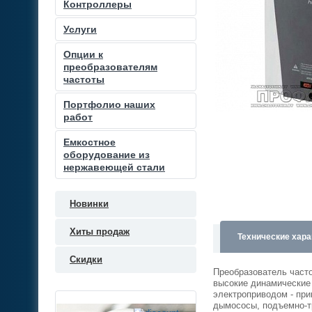
Контроллеры
Услуги
Опции к
преобразователям
частоты
Портфолио наших
работ
Емкостное
оборудование из
нержавеющей стали
Новинки
Хиты продаж
Технические хара
Скидки
Преобразователь част
высокие динамические
электроприводом - при
дымососы, подъемно-тр