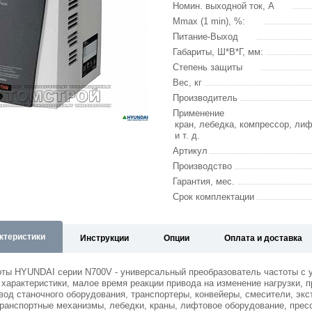
Номин. выходной ток, А
Mmax (1 min), %:
Питание-Выход
Габариты, Ш*В*Г, мм:
Степень защиты
Вес, кг
Производитель
Применение
кран, лебедка, компрессор, лиф
и т. д.
Артикул
Производство
Гарантия, мес.
Срок комплектации
ктеристики
Инструкции
Опции
Оплата и доставка
оты HYUNDAI серии N700V - универсальный преобразователь частоты 
 характеристики, малое время реакции привода на изменение нагрузки
вод станочного оборудования, транспортеры, конвейеры, смесители, экс
анспортные механизмы, лебедки, краны, лифтовое оборудование, пресс