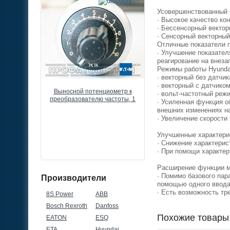
Усовершенствованный 
· Высокое качество ко
· Бессенсорный вектор
· Сенсорный векторный
Отличные показатели п
· Улучшение показател
реагирование на внеза
Режимы работы Hyunda
· векторный без датчик
· векторный с датчиком
разователь
Выносной потенциометр к
Частотный преобразоват
· вольт-частотный реж
 Drive FC51,
преобразователю частоты, 1
Danfoss VLT Micro Drive F
· Усиленная функция о
80В, 3ф
КОМ, 0,5ВТ, IP66
3кВт, 7,2А, 380В, 3ф
внешних изменениях н
· Увеличение скорости
Улучшенные характери
· Снижение характерис
· При помощи характер
Расширение функции м
· Помимо базового па
Производители
помощью одного ввода 
· Есть возможность тр
8S Power
ABB
Bosch Rexroth
Danfoss
Похожие товары
EATON
ESQ
ETA
Hyundai