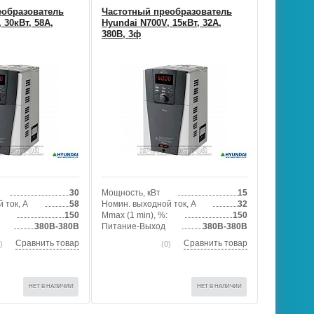
еобразователь
Частотный преобразователь
 30кВт, 58А,
Hyundai N700V, 15кВт, 32А,
380В, 3ф
30
Мощность, кВт
15
 ток, А
58
Номин. выходной ток, А
32
150
Mmax (1 min), %:
150
380В-380В
Питание-Выход
380В-380В
Сравнить товар
Сравнить товар
)
(0)
НЕТ В НАЛИЧИИ
НЕТ В НАЛИЧИИ