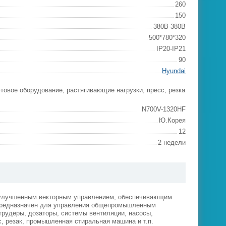
260
150
380В-380В
500*780*320
IP20-IP21
90
Hyundai
товое оборудование, растягивающие нагрузки, пресс, резка
N700V-1320HF
Ю.Корея
12
2 недели
с улучшенным векторным управлением, обеспечивающим
, предназначен для управления общепромышленным
трудеры, дозаторы, системы вентиляции, насосы,
, резак, промышленная стиральная машина и т.п.