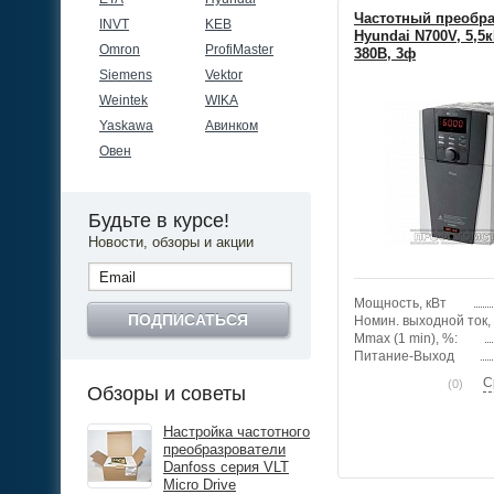
Частотный преобра
INVT
KEB
Hyundai N700V, 5,5к
Omron
ProfiMaster
380В, 3ф
Siemens
Vektor
Weintek
WIKA
Yaskawa
Авинком
Овен
Будьте в курсе!
Новости, обзоры и акции
Мощность, кВт
ПОДПИСАТЬСЯ
Номин. выходной ток,
Mmax (1 min), %:
Питание-Выход
С
(0)
Обзоры и советы
Настройка частотного
преобразрователи
Danfoss серия VLT
Micro Drive