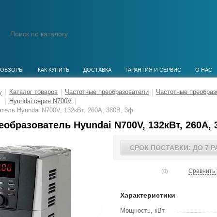
ОБЗОРЫ
КАК КУПИТЬ
ДОСТАВКА
ГАРАНТИЯ И СЕРВИС
О НАС
|
Каталог товаров
|
Частотные преобразователи
|
Частотные преобраз
|
Hyundai серия N700V
|
тель Hyundai N700V, 132кВт, 260А, 380В, 3ф
образователь Hyundai N700V, 132кВт, 260А, 
СРОК ПОСТАВКИ: ДО 7 
Сравнить 
(0)
Характеристики
Мощность, кВт