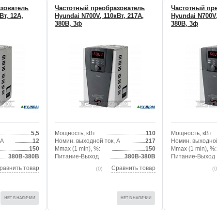
зователь
Частотный преобразователь
Частотный пр
Вт, 12А,
Hyundai N700V, 110кВт, 217А,
Hyundai N700V,
380В, 3ф
380В, 3ф
5,5
Мощность, кВт
110
Мощность, кВт
 А
12
Номин. выходной ток, А
217
Номин. выходной
150
Mmax (1 min), %:
150
Mmax (1 min), %:
380В-380В
Питание-Выход
380В-380В
Питание-Выход
равнить товар
Сравнить товар
(0)
(0
НЕТ В НАЛИЧИИ
НЕТ В НАЛИЧИИ