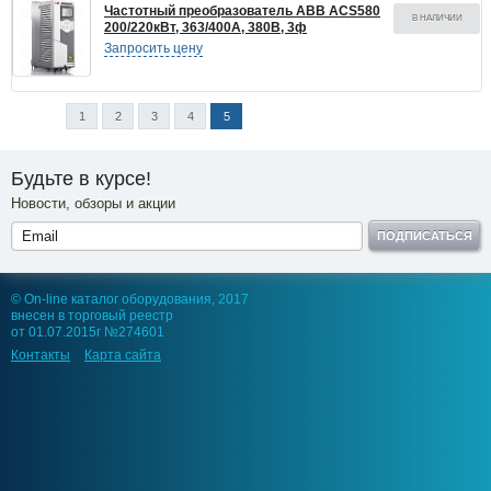
Частотный преобразователь ABB ACS580
В НАЛИЧИИ
200/220кВт, 363/400А, 380В, 3ф
Запросить цену
1
2
3
4
5
Будьте в курсе!
Новости, обзоры и акции
ПОДПИСАТЬСЯ
© On-line каталог оборудования, 2017
внесен в торговый реестр
от 01.07.2015г №274601
Контакты
Карта сайта