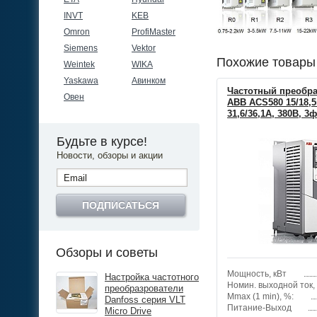
INVT
KEB
Omron
ProfiMaster
Siemens
Vektor
Похожие товары
Weintek
WIKA
Yaskawa
Авинком
Частотный преобра
Овен
ABB ACS580 15/18,5
31,6/36,1А, 380В, 3ф
Будьте в курсе!
Новости, обзоры и акции
ПОДПИСАТЬСЯ
Обзоры и советы
Мощность, кВт
Настройка частотного
Номин. выходной ток,
преобразрователи
Mmax (1 min), %:
Danfoss серия VLT
Питание-Выход
Micro Drive