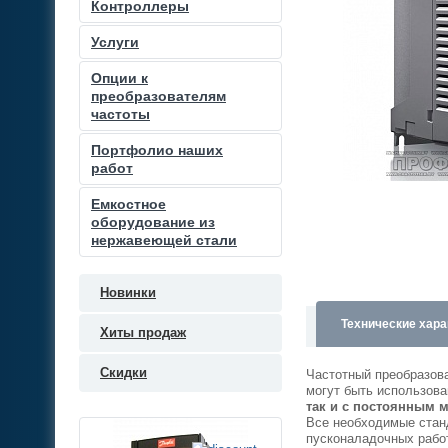
Контроллеры
Услуги
Опции к
преобразователям
частоты
Портфолио наших
работ
Емкостное
оборудование из
нержавеющей стали
Новинки
Технические хара
Хиты продаж
Скидки
Частотный преобразов
могут быть использов
так и с постоянным 
Все необходимые стан
пусконаладочных рабо