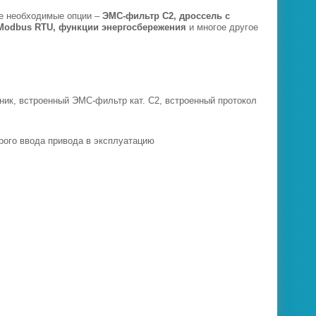
се необходимые опции –
ЭМС-фильтр С2, дроссель с
 Modbus RTU, функции энергосбережения
и многое другое
ик, встроенный ЭМС-фильтр кат. С2, встроенный протокол
трого ввода привода в эксплуатацию