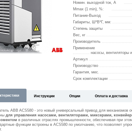
Номин. выходной ток, А
Mmax (1 min), %:
Питание-Выход
Габариты, Ш*В*Г, мм:
Степень защиты
Вес, кг
Производитель
Применение
насосы, вентиляторы 
Артикул
Производство
Гарантия, мес.
Срок комплектации
ктеристики
Инструкции
Опции
Оплата и доставка
атель ABB ACS580 - это новый универсальный привод для механизмов 
аны
для управления насосами, вентиляторами, миксерами, конвейер
моментом
в различных отраслях промышленности, обеспечивая при этом
дартные функции встроены в ACS580 по умолчанию, что позволяет упрос
т.