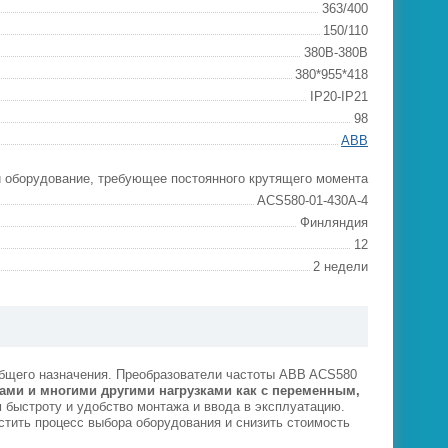
363/400
150/110
380В-380В
380*955*418
IP20-IP21
98
ABB
и оборудование, требующее постоянного крутящего момента
ACS580-01-430A-4
Финляндия
12
2 недели
общего назначения. Преобразователи частоты ABB ACS580
ами и многими другими нагрузками как с переменным,
 быстроту и удобство монтажа и ввода в эксплуатацию.
тить процесс выбора оборудования и снизить стоимость