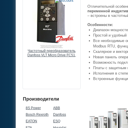
Отличительной особенн
переменной индуктив
– встроены в частотны
Особенности:
Диапазон мощностей 
Простой и удобный 
Все необходимые оп
Modbus RTU, функц
разователь
Частотный преобразователь
Выносной потенциометр
Скалярное и вектор
 Drive FC51,
Danfoss VLT Micro Drive FC51,
преобразователю частоты
Новая панель опера
80В, 3ф
3кВт, 7,2А, 380В, 3ф
КОМ, 0,5ВТ, IP66
Возможность подкл
Платы с защитным 
Исполнения в степе
Встроенные функци
Производители
8S Power
ABB
Bosch Rexroth
Danfoss
EATON
ESQ
ETA
Hyundai