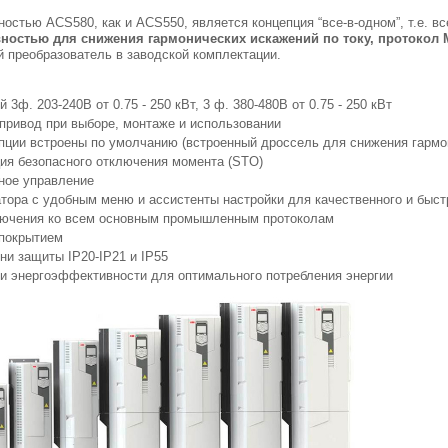
остью ACS580, как и ACS550, является концепция “все-в-одном”, т.е. в
ностью для снижения гармонических искажений по току, протокол
й преобразователь в заводской комплектации.
3ф. 203-240В от 0.75 - 250 кВт, 3 ф. 380-480В от 0.75 - 250 кВт
привод при выборе, монтаже и использовании
ции встроены по умолчанию (встроенный дроссель для снижения гармон
ия безопасного отключения момента (STO)
 к
ное управление
, 1
тора с удобным меню и ассистенты настройки для качественного и быс
ючения ко всем основным промышленным протоколам
покрытием
ни защиты IP20-IP21 и IP55
и энергоэффективности для оптимального потребления энергии