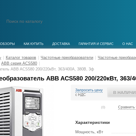
ОБЗОРЫ
КАК КУПИТЬ
ДОСТАВКА
ГАРАНТИЯ И СЕРВИС
О НАС
|
Каталог товаров
|
Частотные преобразователи
|
Частотные преобра
ABB серия ACS580
|
тель ABB ACS580 200/220кВт, 363/400А, 380В, 3ф
образователь ABB ACS580 200/220кВт, 363/4
Запросить цену
В НАЛИЧИ
с НДС
Сравнить 
(0)
Характеристики
Мощность, кВт