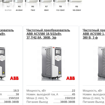
зователь
Частотный преобразователь
Частотный пр
кВт,
ABB ACS580 18,5/22кВт,
ABB ACS580 1,5
37,7/42,8А, 380В, 3ф
380 В, 3 ф
18,5
Мощность, кВт
22
Мощность, кВт
 А
38
Номин. выходной ток, А
45
Номин. выходной
150/110
Mmax (1 min), %:
150/110
Mmax (1 min), %:
380В-380В
Питание-Выход
380В-380В
Питание-Выход