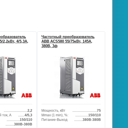
еобразователь
Частотный преобразователь
/2,2кВт, 4/5,3А,
ABB ACS580 55/75кВт, 145А,
380В, 3ф
2,2
Мощность, кВт
75
 ток, А
4/5,3
Mmax (1 min), %:
150/110
150/110
Питание-Выход
380В-380В
380В-380В