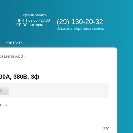
Время работы:
(29) 130-20-32
ПН-ПТ 09:00 - 17:00
СБ-ВС выходные
Заказать обратный звонок
КОНТАКТЫ
зователи ABB
|
00А, 380В, 3ф
И
товар
220