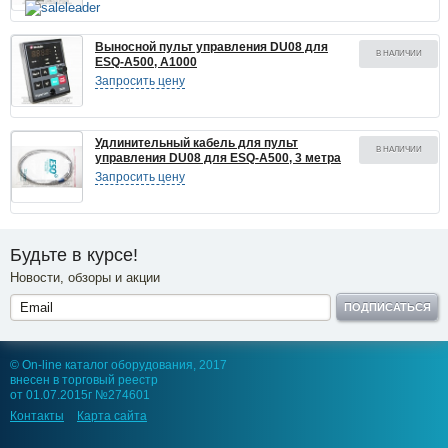
Выносной пульт управления DU08 для
В НАЛИЧИИ
ESQ-A500, A1000
Запросить цену
Удлинительный кабель для пульт
В НАЛИЧИИ
управления DU08 для ESQ-A500, 3 метра
Запросить цену
Будьте в курсе!
Новости, обзоры и акции
ПОДПИСАТЬСЯ
© On-line каталог оборудования, 2017
внесен в торговый реестр
от 01.07.2015г №274601
Контакты
Карта сайта