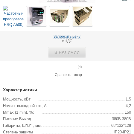
Запросить цену
с НДС
В НАЛИЧИИ
(4)
Сравнить товар
Характеристики
Мощность, кВт
1,5
Номин. выходной ток, А
4,2
Mmax (1 min), %:
150
Питание-Выход
380В-380В
Габариты, Ш*В*Г, мм:
68*132*128
Степень защиты
IP20-IP21