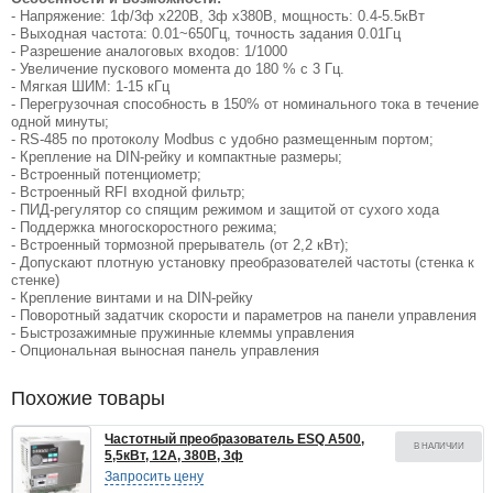
- Напряжение: 1ф/3ф х220В, 3ф х380В, мощность: 0.4-5.5кВт
- Выходная частота: 0.01~650Гц, точность задания 0.01Гц
- Разрешение аналоговых входов: 1/1000
- Увеличение пускового момента до 180 % с 3 Гц.
- Мягкая ШИМ: 1-15 кГц
- Перегрузочная способность в 150% от номинального тока в течение
одной минуты;
- RS-485 по протоколу Modbus с удобно размещенным портом;
- Крепление на DIN-рейку и компактные размеры;
- Встроенный потенциометр;
- Встроенный RFI входной фильтр;
- ПИД-регулятор со спящим режимом и защитой от сухого хода
- Поддержка многоскоростного режима;
- Встроенный тормозной прерыватель (от 2,2 кВт);
- Допускают плотную установку преобразователей частоты (стенка к
стенке)
- Крепление винтами и на DIN-рейку
- Поворотный задатчик скорости и параметров на панели управления
- Быстрозажимные пружинные клеммы управления
- Опциональная выносная панель управления
Похожие товары
Частотный преобразователь ESQ A500,
В НАЛИЧИИ
5,5кВт, 12А, 380В, 3ф
Запросить цену