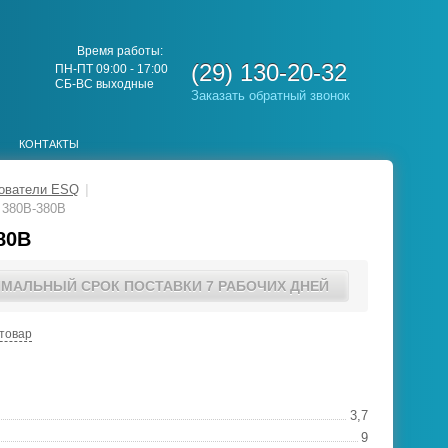
Время работы:
(29) 130-20-32
ПН-ПТ 09:00 - 17:00
СБ-ВС выходные
Заказать обратный звонок
КОНТАКТЫ
зователи ESQ
|
 380В-380В
80В
ИМАЛЬНЫЙ СРОК ПОСТАВКИ 7 РАБОЧИХ ДНЕЙ
товар
3,7
9