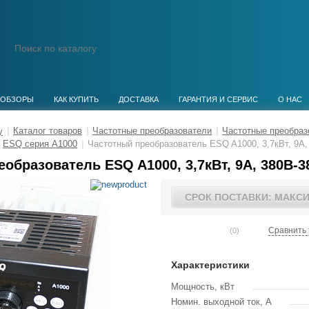
ОБЗОРЫ
КАК КУПИТЬ
ДОСТАВКА
ГАРАНТИЯ И СЕРВИС
О НАС
|
Каталог товаров
|
Частотные преобразователи
|
Частотные преобра
ESQ серия А1000
|
Частотный преобразователь ESQ A1000, 3,7кВт, 9А,
образователь ESQ A1000, 3,7кВт, 9А, 380В-3
СРОК ПОСТАВКИ: МАКС
Сравнить 
(0)
Характеристики
Мощность, кВт
Номин. выходной ток, А