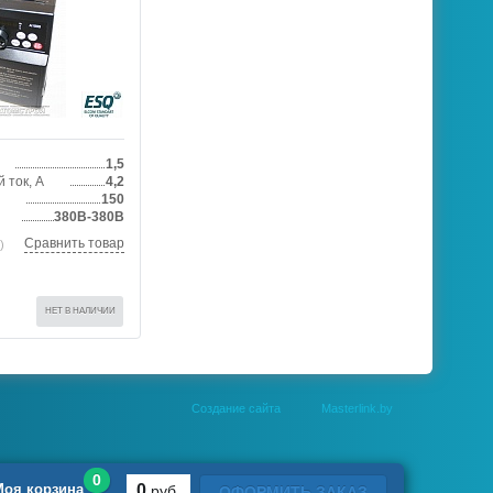
1,5
 ток, А
4,2
150
380В-380В
Сравнить товар
)
НЕТ В НАЛИЧИИ
Создание сайта
Masterlink.by
0
Моя корзина
0
руб.
ОФОРМИТЬ ЗАКАЗ