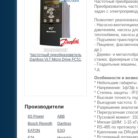
Частотный преобразова
Преобразователь част
задач с электропривод
Позволяет реализоват
- Насосно-вентиляцио
давлением, насосы дл
теплообмена, насосы д
- Подъемно-транспортн
- Пищевое, фасовочное
др.).
- Дерево- и металлобр
разователь
Выносной потенциометр к
Частотный преобразоват
станки, фрезерные ста
 Drive FC51,
преобразователю частоты, 1
Danfoss VLT Micro Drive F
80В, 3ф
КОМ, 0,5ВТ, IP66
- Гладильные машины, 
22кВт, 43А, 380В, 3ф
т.д.
Особенности и возм
* Небольшие габариты.
* Напряжение: 1ф/3ф х
* Степень защиты - IP
* Высокая точность по
* Выходная частота: 0.
Производители
* Разрешение аналогов
* Перегрузочная способ
8S Power
ABB
* Пусковой момент: 15
* Мягкая ШИМ: 1-15 кГ
Bosch Rexroth
Danfoss
* RS-485 по протокол
EATON
ESQ
* Крепление на DIN-ре
* Встроенный потенци
ETA
Hyundai