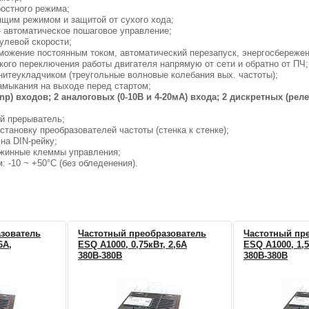
ростного режима;
ящим режимом и защитой от сухого хода;
 автоматическое пошаговое управление;
улевой скорости;
рможение постоянным током, автоматический перезапуск, энергосбережени
кого переключения работы двигателя напрямую от сети и обратно от ПЧ;
нитеукладчиком (треугольные волновые колебания вых. частоты);
замыкания на выходе перед стартом;
np) входов; 2 аналоговых (0-10В и 4-20мА) входа; 2 дискретных (рел
ой прерыватель;
становку преобразователей частоты (стенка к стенке);
на DIN-рейку;
жинные клеммы управления;
 -10 ~ +50°С (без обледенения).
зователь
Частотный преобразователь
Частотный пр
6А,
ESQ A1000, 0,75кВт, 2,6А
ESQ A1000, 1,5
380В-380В
380В-380В