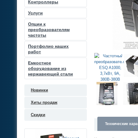
Контроллеры
Услуги
Опции к
преобразователям
частоты
Портфолио наших
работ
Емкостное
оборудование из
нержавеющей стали
Новинки
Хиты продаж
Скидки
Технические хара