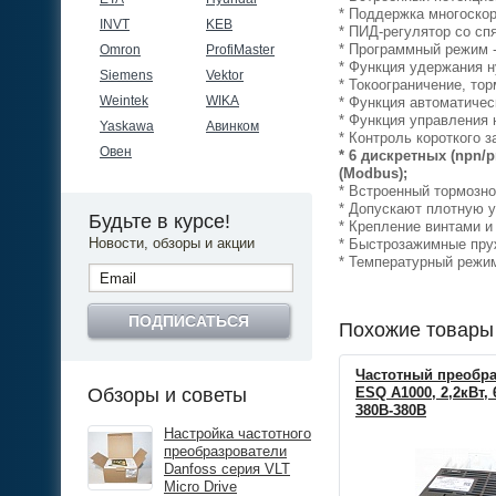
* Поддержка многоско
INVT
KEB
* ПИД-регулятор со сп
* Программный режим -
Omron
ProfiMaster
* Функция удержания н
Siemens
Vektor
* Токоограничение, то
Weintek
WIKA
* Функция автоматичес
* Функция управления 
Yaskawa
Авинком
* Контроль короткого 
Овен
*
6 дискретных (npn/p
(Modbus);
* Встроенный тормозн
* Допускают плотную у
Будьте в курсе!
* Крепление винтами и 
Новости, обзоры и акции
* Быстрозажимные пру
* Температурный режим:
ПОДПИСАТЬСЯ
Похожие товары
Частотный преобра
Обзоры и советы
ESQ A1000, 2,2кВт, 
380В-380В
Настройка частотного
преобразрователи
Danfoss серия VLT
Micro Drive