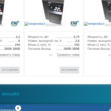
2,2
Мощность, кВт
0,75
Мощность, кВт
 А
6
Номин. выходной ток, А
2,6
Номин. выходной
150
Mmax (1 min), %:
150
Mmax (1 min), %:
380В-380В
Питание-Выход
380В-380В
Питание-Выход
равнить товар
Сравнить товар
(0)
(0
НЕТ В НАЛИЧИИ
НЕТ В НАЛИЧИИ
Карта сайта
0
ложенные