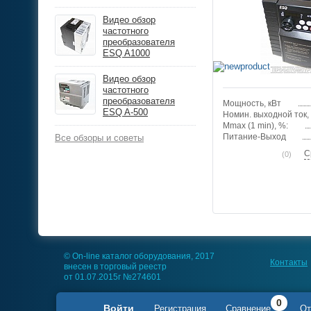
Видео обзор
частотного
преобразователя
ESQ A1000
Видео обзор
частотного
преобразователя
Мощность, кВт
ESQ A-500
Номин. выходной ток,
Mmax (1 min), %:
Питание-Выход
Все обзоры и советы
С
(0)
© On-line каталог оборудования, 2017
Контакты
внесен в торговый реестр
от 01.07.2015г №274601
0
Войти
Регистрация
Сравнение
От