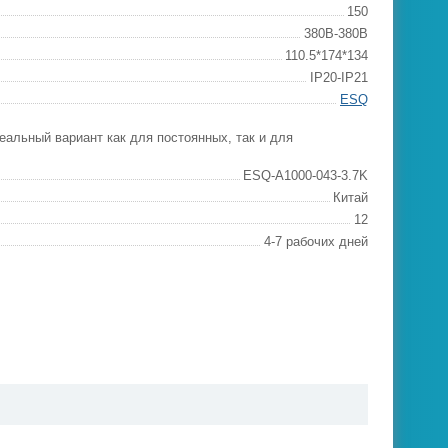
150
380В-380В
110.5*174*134
IP20-IP21
ESQ
еальный вариант как для постоянных, так и для
ESQ-A1000-043-3.7K
Китай
12
4-7 рабочих дней