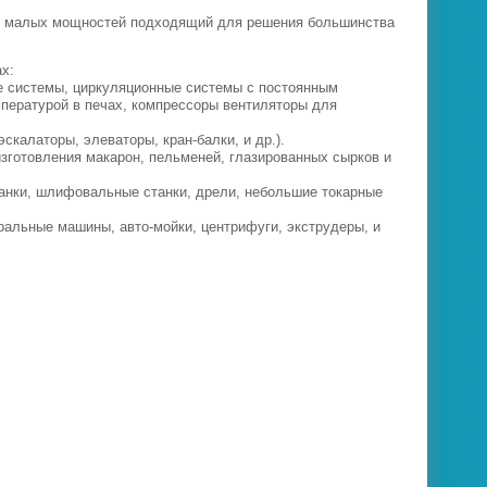
ты малых мощностей подходящий для решения большинства
х:
е системы, циркуляционные системы с постоянным
пературой в печах, компрессоры вентиляторы для
калаторы, элеваторы, кран-балки, и др.).
изготовления макарон, пельменей, глазированных сырков и
танки, шлифовальные станки, дрели, небольшие токарные
ральные машины, авто-мойки, центрифуги, экструдеры, и