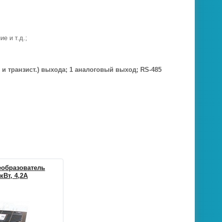
е и т.д.;
е и транзист.) выхода; 1 аналоговый выход; RS-485
еобразователь
кВт, 4,2А