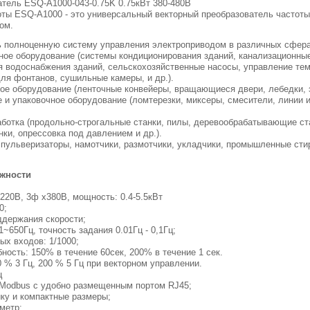
тель ESQ-A1000-043-0.75K 0.75кВт 380-480В
оты ESQ-A1000 - это универсальный векторный преобразователь часто
ом.
ь полноценную систему управления электроприводом в различных сфера
нное оборудование (системы кондиционирования зданий, канализационны
я водоснабжения зданий, сельскохозяйственные насосы, управление тем
ля фонтанов, сушильные камеры, и др.).
ое оборудование (ленточные конвейеры, вращающиеся двери, лебедки, эс
 и упаковочное оборудование (ломтерезки, миксеры, смесители, линии 
аботка (продольно-строгальные станки, пилы, деревообрабатывающие с
ель
нки, опрессовка под давлением и др.).
C51,
пульверизаторы, намотчики, размотчики, укладчики, промышленные сти
ожности
220В, 3ф х380В, мощность: 0.4-5.5кВт
20;
ддержания скорости;
1~650Гц, точность задания 0.01Гц - 0,1Гц;
ых входов: 1/1000;
ность: 150% в течение 60сек, 200% в течение 1 сек.
0 % 3 Гц, 200 % 5 Гц при векторном управлении.
ц
у Modbus с удобно размещенным портом RJ45;
йку и компактные размеры;
ометр;