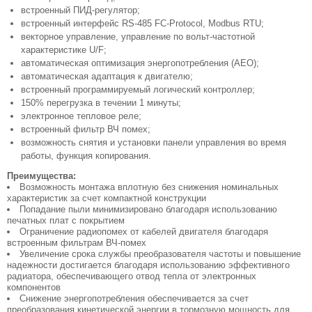
встроенный ПИД-регулятор;
встроенный интерфейс RS-485 FC-Protocol, Modbus RTU;
векторное управление, управление по вольт-частотной
характеристике U/F;
автоматическая оптимизация энергопотребления (АЕО);
автоматическая адаптация к двигателю;
встроенный программируемый логический контроллер;
150% перегрузка в течении 1 минуты;
электронное тепловое реле;
встроенный фильтр ВЧ помех;
возможность снятия и установки панели управления во время
работы, функция копирования.
Преимущества:
Возможность монтажа вплотную без снижения номинальных
характеристик за счет компактной конструкции
Попадание пыли минимизировано благодаря использованию
печатных плат с покрытием
Ограничение радиопомех от кабелей двигателя благодаря
встроенным фильтрам ВЧ-помех
Увеличение срока службы преобразователя частоты и повышение
надежности достигается благодаря использованию эффективного
радиатора, обеспечивающего отвод тепла от электронных
компонентов
Снижение энергопотребления обеспечивается за счет
преобразования кинетической энергии в тормозную мощность для