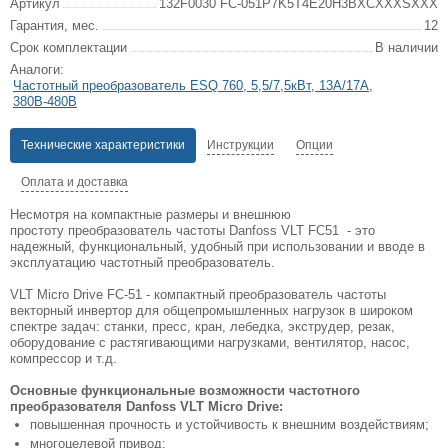
Артикул
132F0030 FC-051P7K5T4E20H3BXCXXXSXXX
Гарантия, мес.
12
Срок комплектации
В наличии
Аналоги:
Частотный преобразователь ESQ 760, 5,5/7,5кВт, 13А/17А,
380В-480В
Технические характеристики
Инструкции
Опции
Оплата и доставка
Несмотря на компактные размеры и внешнюю
простоту преобразователь частоты Danfoss VLT FC51 - это
надежный, функциональный, удобный при использовании и вводе в
эксплуатацию частотный преобразователь.
VLT Micro Drive FC-51 - компактный преобразователь частоты
векторный инвертор для общепромышленных нагрузок в широком
спектре задач: станки, пресс, кран, лебедка, экструдер, резак,
оборудование с растягивающими нагрузками, вентилятор, насос,
компрессор и т.д.
Основные функциональные возможности частотного
преобразователя Danfoss VLT Micro Drive:
повышенная прочность и устойчивость к внешним воздействиям;
многоцелевой привод;