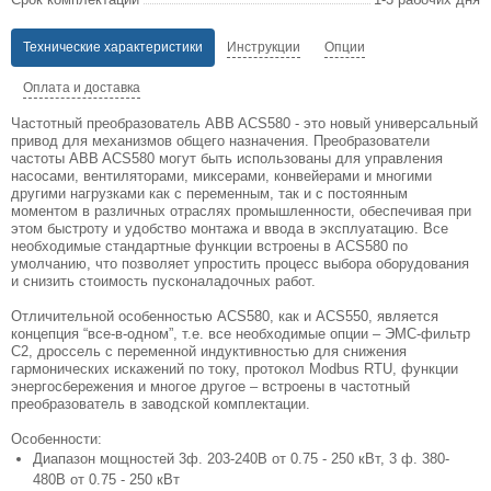
Технические характеристики
Инструкции
Опции
Оплата и доставка
Частотный преобразователь ABB ACS580 - это новый универсальный
привод для механизмов общего назначения. Преобразователи
частоты ABB ACS580 могут быть использованы для управления
насосами, вентиляторами, миксерами, конвейерами и многими
другими нагрузками как с переменным, так и с постоянным
моментом в различных отраслях промышленности, обеспечивая при
этом быстроту и удобство монтажа и ввода в эксплуатацию. Все
необходимые стандартные функции встроены в ACS580 по
умолчанию, что позволяет упростить процесс выбора оборудования
и снизить стоимость пусконаладочных работ.
Отличительной особенностью ACS580, как и ACS550, является
концепция “все-в-одном”, т.е. все необходимые опции – ЭМС-фильтр
С2, дроссель с переменной индуктивностью для снижения
гармонических искажений по току, протокол Modbus RTU, функции
энергосбережения и многое другое – встроены в частотный
преобразователь в заводской комплектации.
Особенности:
Диапазон мощностей 3ф. 203-240В от 0.75 - 250 кВт, 3 ф. 380-
480В от 0.75 - 250 кВт