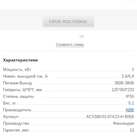
СРОК ПОСТАВКИ:
(0)
Сравнить товар
Характеристики
Мощность, кВт
3
Номин. выходной ток, А
5,6/6,8
Питание-Выход
380В-380В
Габариты, Ш*В*Г, мм:
125*303*233
Степень защиты
IP55
Вес, кг
5,1
Производитель
ABB
Артикул
ACS580-01-07A23-4+B056
Производство
Финляндия
Гарантия, мес.
12