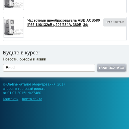
Частотный преобразователь ABB ACS580
НЕТ В НАЛИЧИИ
IP55 110/132кВт, 206/234А, 380В, 3ф
Будьте в курсе!
Новости, обзоры и акции
ПОДПИСАТЬСЯ
© On-line каталог оборудования, 2017
внесен в торговый реестр
от 01.07.2015г №274601
Контакты
Карта сайта