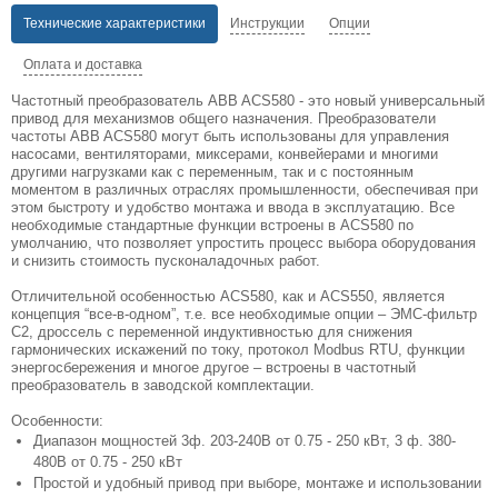
Технические характеристики
Инструкции
Опции
Оплата и доставка
Частотный преобразователь ABB ACS580 - это новый универсальный
привод для механизмов общего назначения. Преобразователи
частоты ABB ACS580 могут быть использованы для управления
насосами, вентиляторами, миксерами, конвейерами и многими
другими нагрузками как с переменным, так и с постоянным
моментом в различных отраслях промышленности, обеспечивая при
этом быстроту и удобство монтажа и ввода в эксплуатацию. Все
необходимые стандартные функции встроены в ACS580 по
умолчанию, что позволяет упростить процесс выбора оборудования
и снизить стоимость пусконаладочных работ.
Отличительной особенностью ACS580, как и ACS550, является
концепция “все-в-одном”, т.е. все необходимые опции – ЭМС-фильтр
С2, дроссель с переменной индуктивностью для снижения
гармонических искажений по току, протокол Modbus RTU, функции
энергосбережения и многое другое – встроены в частотный
преобразователь в заводской комплектации.
Особенности:
Диапазон мощностей 3ф. 203-240В от 0.75 - 250 кВт, 3 ф. 380-
480В от 0.75 - 250 кВт
Простой и удобный привод при выборе, монтаже и использовании